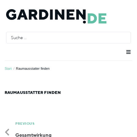
Raumausstatter
Start
/
Raumausstatter finden
Räume
RAUMAUSSTATTER FINDEN
Stoffe
Farben
PREVIOUS
Gesamtwirkung