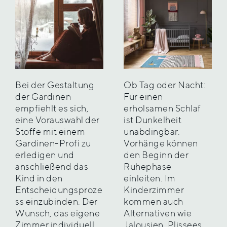
Bei der Gestaltung
Ob Tag oder Nacht:
der Gardinen
Für einen
empfiehlt es sich,
erholsamen Schlaf
eine Vorauswahl der
ist Dunkelheit
Stoffe mit einem
unabdingbar.
Gardinen-Profi zu
Vorhänge können
erledigen und
den Beginn der
anschließend das
Ruhephase
Kind in den
einleiten. Im
Entscheidungsproze
Kinderzimmer
ss einzubinden. Der
kommen auch
Wunsch, das eigene
Alternativen wie
Zimmer individuell
Jalousien, Plissees