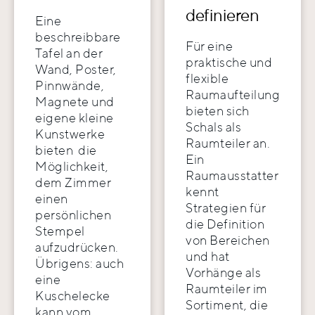
definieren
Eine
beschreibbare
Für eine
Tafel an der
praktische und
Wand, Poster,
flexible
Pinnwände,
Raumaufteilung
Magnete und
bieten sich
eigene kleine
Schals als
Kunstwerke
Raumteiler an.
bieten die
Ein
Möglichkeit,
Raumausstatter
dem Zimmer
kennt
einen
Strategien für
persönlichen
die Definition
Stempel
von Bereichen
aufzudrücken.
und hat
Übrigens: auch
Vorhänge als
eine
Raumteiler im
Kuschelecke
Sortiment, die
kann vom