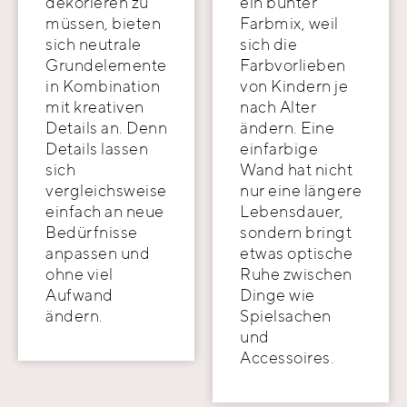
dekorieren zu
ein bunter
müssen, bieten
Farbmix, weil
sich neutrale
sich die
Grundelemente
Farbvorlieben
in Kombination
von Kindern je
mit kreativen
nach Alter
Details an. Denn
ändern. Eine
Details lassen
einfarbige
sich
Wand hat nicht
vergleichsweise
nur eine längere
einfach an neue
Lebensdauer,
Bedürfnisse
sondern bringt
anpassen und
etwas optische
ohne viel
Ruhe zwischen
Aufwand
Dinge wie
ändern.
Spielsachen
und
Accessoires.