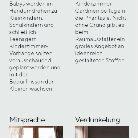
Babys werden im
Kinderzimmer-
Handumdrehen zu
Gardinen beflügeln
Kleinkindern,
die Phantasie. Nicht
Schulkindern und
ohne Grund gibt es
schließlich
beim
Teenagern.
Raumausstatter ein
Kinderzimmer-
großes Angebot an
Vorhänge sollten
ideenreich
vorausschauend
gestalteten Stoffen.
geplant werden und
mit den
Bedürfnissen der
Kleinen wachsen.
Mitsprache
Verdunkelung