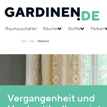
Raumausstatter
Räume
Stoffe
Farben
Start
/
Stile
/
Klassisch
Vergangenheit und