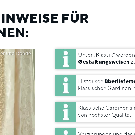
HINWEISE FÜR
NEN:
er und Rohde
Unter „Klassik“ werde
Gestaltungsweisen
z
Historisch
überliefert
klassischen Gardinen 
Klassische Gardinen s
von höchster Qualität
Verzierungen und das 