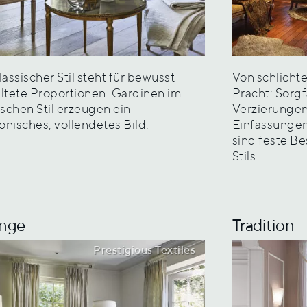
lassischer Stil steht für bewusst
Von schlichte
ltete Proportionen. Gardinen im
Pracht: Sorg
ischen Stil erzeugen ein
Verzierungen
nisches, vollendetes Bild.
Einfassungen
sind feste Be
Stils.
enge
Tradition
Prestigious Textiles