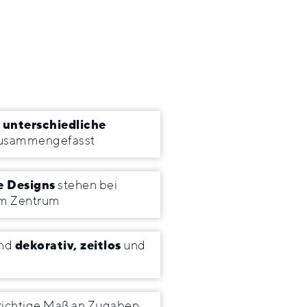
n
unterschiedliche
usammengefasst
e Designs
stehen bei
im Zentrum
ind
dekorativ, zeitlos
und
richtige Maß an Zugaben