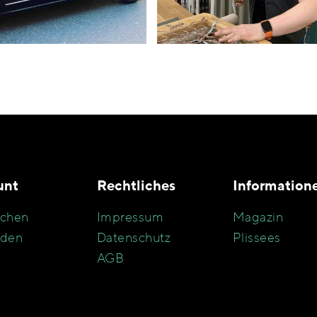
unt
Rechtliches
Information
chen
Impressum
Magazin
den
Datenschutz
Plissees
AGB