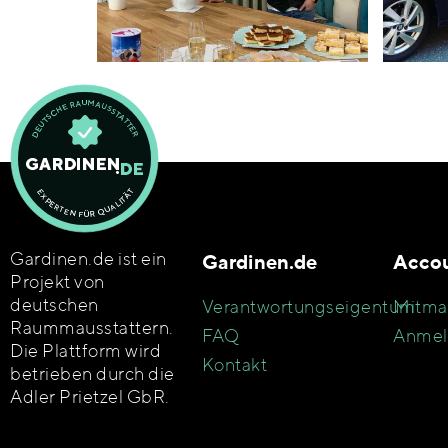
Gardinen.de ist ein
Gardinen.de
Acco
Projekt von
deutschen
Verantwortungseigentum
Mitma
Raummausstattern.
FAQ
Anmel
Die Plattform wird
Kontakt
betrieben durch die
Adler Prietzel GbR.