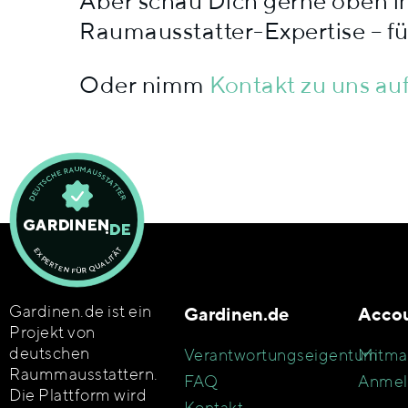
Aber schau Dich gerne oben in
Raumausstatter-Expertise – für
Oder nimm
Kontakt zu uns au
Gardinen.de ist ein
Gardinen.de
Acco
Projekt von
deutschen
Verantwortungseigentum
Mitma
Raummausstattern.
FAQ
Anmel
Die Plattform wird
Kontakt