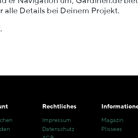
d er Navigation um, Gardinen.de biete
 alle Details bei Deinem Projekt.
f
.
unt
Rechtliches
Information
chen
Impressum
Magazin
den
Datenschutz
Plissees
AGB