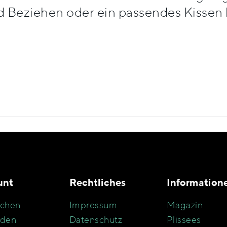
Beziehen oder ein passendes Kissen h
unt
Rechtliches
Information
chen
Impressum
Magazin
den
Datenschutz
Plissees