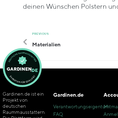
deinen Wünschen Polstern und 
PREVIOUS
Materialien
Gardinen.de ist ein
Gardinen.de
Acco
Projekt von
deutschen
Verantwortungseigentum
Mitma
Raummausstattern.
FAQ
Anmel