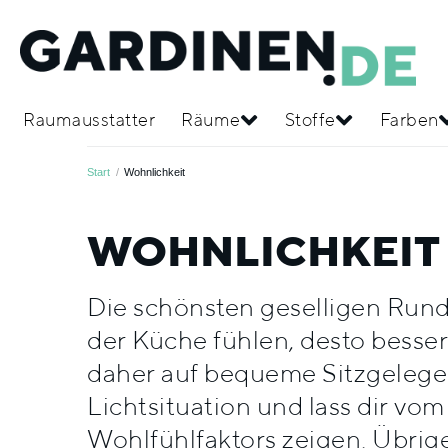
Raumausstatter
Räume
Stoffe
Farben
Start
/
Wohnlichkeit
WOHNLICHKEIT
Die schönsten geselligen Runde
der Küche fühlen, desto besser 
daher auf bequeme Sitzgelege
Lichtsituation und lass dir v
Wohlfühlfaktors zeigen. Übrig