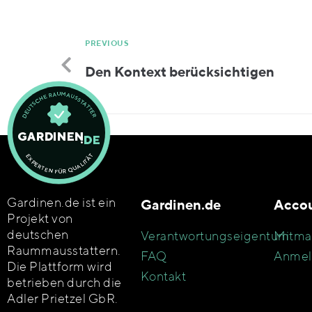
PREVIOUS
Den Kontext berücksichtigen
Gardinen.de ist ein
Gardinen.de
Acco
Projekt von
deutschen
Verantwortungseigentum
Mitma
Raummausstattern.
FAQ
Anmel
Die Plattform wird
Kontakt
betrieben durch die
Adler Prietzel GbR.