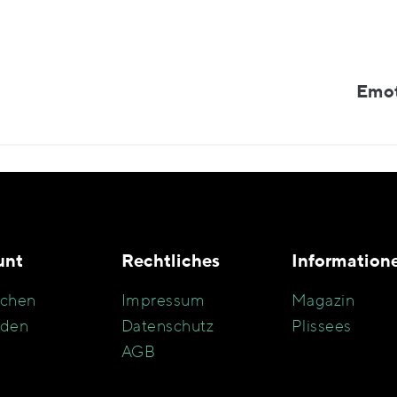
Emot
unt
Rechtliches
Information
chen
Impressum
Magazin
den
Datenschutz
Plissees
AGB